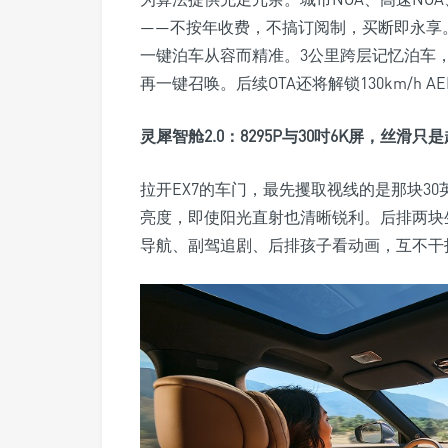
——不按年收费，不搞订阅制，买断即永享
一键泊车从容而精准。3公里跨层记忆泊车
再一键召唤。后续OTA还将解锁130km/h 
灵犀智舱2.0：8295P与30吋6K屏，丝滑只
拉开EX7的车门，最先攫取视线的是那块30英寸6
亮度，即使阳光直射也清晰锐利。后排两块
导航、副驾追剧、后排孩子看动画，互不干