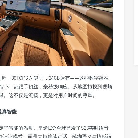
程，30TOPS AI算力，24GB运存——这些数字落在
缩小，都跟手如丝，毫秒级响应。从地图拖拽到视频
滞。这不仅是流畅，更是对用户时间的尊重。
是真智能
了智能的温度。星途EX7全球首发了S2S实时语音
”冷冰冰模式，而是支持连续对话、模糊语义与情感识