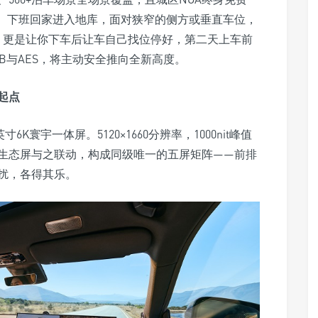
。下班回家进入地库，面对狭窄的侧方或垂直车位，
，更是让你下车后让车自己找位停好，第二天上车前
AEB与AES，将主动安全推向全新高度。
是起点
K寰宇一体屏。5120×1660分辨率，1000nit峰值
生态屏与之联动，构成同级唯一的五屏矩阵——前排
扰，各得其乐。