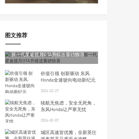
图文推荐
2024-02-29
实力诠释更智能、安全、舒适的家，全
新一代星途揽月OTA升级送重磅惊喜
价值引领 创新驱动 东风
Honda全速驶向电动新纪元
2024-02-27
续航无焦虑，安全无死角，
东风Honda让严寒无忧
2024-02-07
城区高速皆优雅，全新英仕
派春节高品质返乡攻略