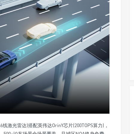
激光雷达)搭配英伟达OrinY芯片(200TOPS算力)，
、500+泊车场景全场景覆盖，且城区NOA终身免费