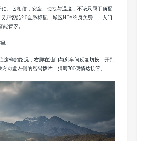
字开始。它相信，安全、便捷与温度，不该只属于顶配
I灵犀智舱2.0全系标配，城区NOA终身免费——入门
智能管家。
车里
往这样的路况，右脚在油门与刹车间反复切换，开到
拨方向盘左侧的智驾拨片，猎鹰700便悄然接管。