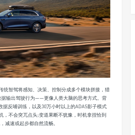
传统智驾将感知、决策、控制分成多个模块拼接，猎
数据输出驾驶行为——更像人类大脑的思考方式。背
实路跑数据反哺训练，以及30万小时以上的ADAS影子模式
机，不会突兀点头;变道果断不犹豫，时机拿捏恰到
线，减速或起步都自然流畅。