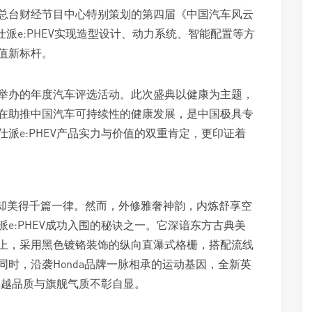
总台财经节目中心特别策划的第四届《中国汽车风云
仕派e:PHEV实现造型设计、动力系统、智能配置等方
值新标杆。
举办的年度汽车评选活动。此次盛典以健康为主题，
在助推中国汽车可持续性的健康发展，是中国极具专
派e:PHEV产品实力与价值的双重肯定，更印证着
，却美得千篇一律。然而，外修雅奢神韵，内炼舒享空
e:PHEV成功入围的秘诀之一。它深谙东方古典美
上，采用黑色镀铬装饰的纵向直瀑式格栅，搭配流线
时，沿袭Honda品牌一脉相承的运动基因，全新英
，卓越品质与旗舰气质不彰自显。