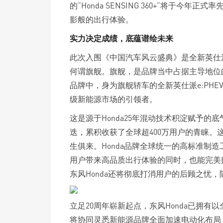
的“Honda SENSING 360+”将于
影般的出行体验。
实力决定
成绩
，
底蕴
谱绘
未来
此次入围《中国汽车风云盛典》是全新英仕派
何谓旗舰。旗舰，是品牌当中占据主导地位的
品牌中，身为旗舰轿车的全新英仕派e:PH
级新能源市场的引领者。
这是源于Honda25年混动技术积淀赋予的
迭，累积收获了全球超400万用户的青睐。这
生俱来。Honda品牌全球统一的高标准制造
用户带来高品质出行体验的同时，也能完美
东风Honda还将彻底打消用户的后顾之忧
立足20周年崭新起点，东风Honda已拥有
将协同灵悉新能源品牌全面加速电动化布局，