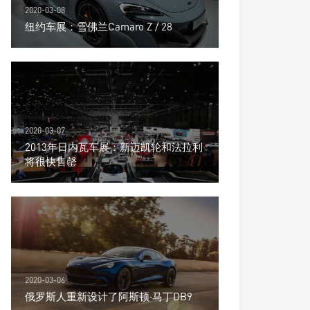
2020-03-08
纽约车展：雪佛兰Camaro Z / 28
2020-03-07
2013年日内瓦车展：新迈凯轮和法拉利
将很快售罄
2020-03-06
俄罗斯人重新设计了阿斯顿·马丁DB9