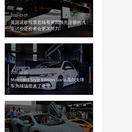
2020-03-09
英国退欧投票意味着英国预先注册的汽
车讨价还价者会更加努力
2020-03-09
Mercedes Style Edition Garia高尔夫球
车为球场带来了奢华