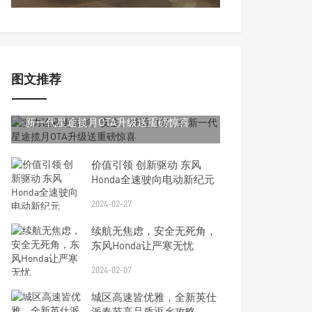
图文推荐
2024-02-29
实力诠释更智能、安全、舒适的家，全
新一代星途揽月OTA升级送重磅惊喜
价值引领 创新驱动 东风
Honda全速驶向电动新纪元
2024-02-27
续航无焦虑，安全无死角，
东风Honda让严寒无忧
2024-02-07
城区高速皆优雅，全新英仕
派春节高品质返乡攻略