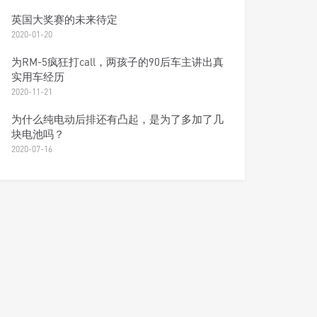
英国大奖赛的未来待定
2020-01-20
为RM-5疯狂打call，两孩子的90后车主讲出真
实用车经历
2020-11-21
为什么纯电动后排还有凸起，是为了多加了几
块电池吗？
2020-07-16