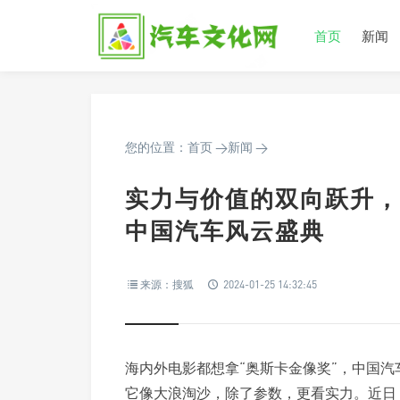
首页
新闻
您的位置：
首页
>
新闻
>
实力与价值的双向跃升，全
中国汽车风云盛典
来源：搜狐
2024-01-25 14:32:45
海内外电影都想拿“奥斯卡金像奖”，中国
它像大浪淘沙，除了参数，更看实力。近日，东风