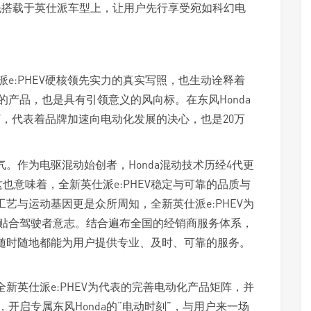
今年正式率先搭载于英仕派车型上，让用户先行享受宛如科幻电
e:PHEV硬核领先实力的真实写照，也生动诠释着
产品，也是具有引领意义的风向标。在东风Honda
EV，代表着品牌加速向电动化发展的决心，也是20万
底气。作为电驱混动始创者，Honda混动技术历经4代更
也意味着，全新英仕派e:PHEV稳定与可靠的品质与
工艺与运动基因更是众所周知，全新英仕派e:PHEV为
贴合驾驶者意志。结合遍布全国的经销商服务体系，
，随时随地都能为用户提供专业、及时、可靠的服务。
以全新英仕派e:PHEV为代表的完善电动化产品矩阵，并
开启专属东风Honda的“电动时刻”，与用户来一场