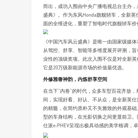
而出，成功入围由
中央
广播电视总台主办，
盛典》。作为东风Honda旗舰轿车，全新英
面的全维进化，重塑了智电时代旗舰轿车价
《中国汽车风云盛典》是唯一由国家级媒体
从驾控、舒享、智能等多维度展开评测，旨
业性的顶级奖项。此次入围不仅是对全新英仕
它是20万级新能源市场的价值最优选。
外修
雅
奢
神韵，
内炼舒
享
空间
在当下“内卷”的时代，众多车型百花齐放
间，实现好看、好认、不从众，是全新英仕派
的精髓，在简约质朴又不失雅致的外观基础
型的车身结构，在光影切换之间更显前卫。同
仕派e:PHEV呈现出极具动感的美学格调