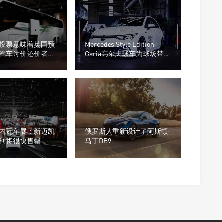
投票意味着英国预
Mercedes Style Edition
汽车讨价还价者会
Garia高尔夫球车为球场带来
了奢华
年日内瓦车展：新迈凯
俄罗斯人重新设计了阿斯顿·
利将很快售罄
马丁DB9