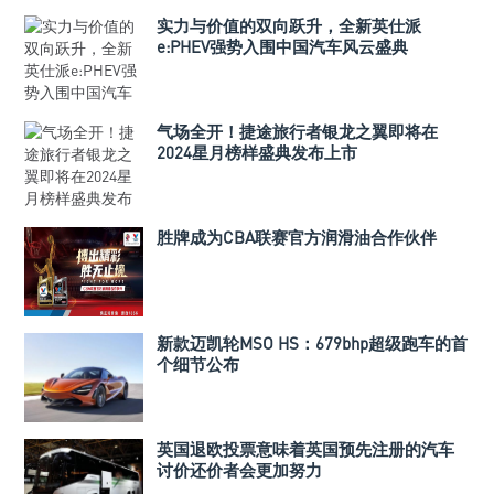
实力与价值的双向跃升，全新英仕派
e:PHEV强势入围中国汽车风云盛典
气场全开！捷途旅行者银龙之翼即将在
2024星月榜样盛典发布上市
胜牌成为CBA联赛官方润滑油合作伙伴
新款迈凯轮MSO HS：679bhp超级跑车的首
个细节公布
英国退欧投票意味着英国预先注册的汽车
讨价还价者会更加努力