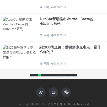
评测
2021-09-11
AutoCar帮助推出Vauxhall Corsa的
Hillclimb系列
评测
2021-09-11
到2030号道路：需要多少充电点，是什
么样的？
评测
2021-09-11
19036条
上一页
1
2
3
4
5
6
7
8
9
10
1465
下一页
CopyRight © 2013-2019 汽车文化网, All Rights Reserved.