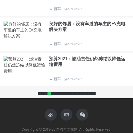
新车
2021-09-12
良好的邻居：没有车道的车主的EV充电
解决方案
新车
2021-09-12
预算2021：燃油责任仍然冻结以降低运
输费用
新车
2021-09-12
22767条
上一页
1
2
3
4
5
6
7
8
9
10
1752
下一页
CopyRight © 2013-2019 汽车文化网, All Rights Reserved.