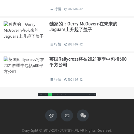
行情
2021-09-12
独家的：Gerry McGovern在未来的
Jaguars上升起了盖子
行情
2021-09-12
英国Rallycross将在2021赛季中包括600
平方公司
行情
2021-09-12
21384条
上一页
1
2
3
4
5
6
7
8
9
10
1645
下一页
CopyRight © 2013-2019 汽车文化网, All Rights Reserved.