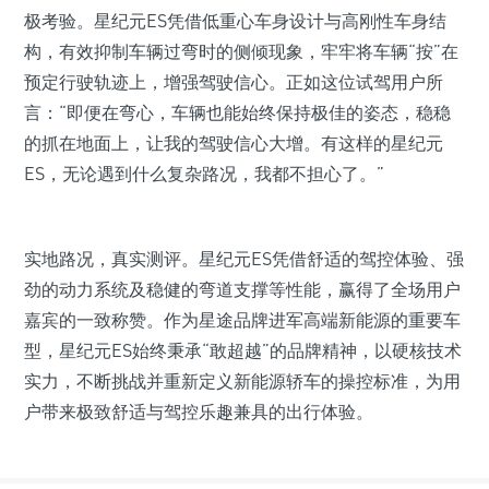
极考验。星纪元ES凭借低重心车身设计与高刚性车身结
构，有效抑制车辆过弯时的侧倾现象，牢牢将车辆“按”在
预定行驶轨迹上，增强驾驶信心。正如这位试驾用户所
言：“即便在弯心，车辆也能始终保持极佳的姿态，稳稳
的抓在地面上，让我的驾驶信心大增。有这样的星纪元
ES，无论遇到什么复杂路况，我都不担心了。”
实地路况，真实测评。星纪元ES凭借舒适的驾控体验、强
劲的动力系统及稳健的弯道支撑等性能，赢得了全场用户
嘉宾的一致称赞。作为星途品牌进军高端新能源的重要车
型，星纪元ES始终秉承“敢超越”的品牌精神，以硬核技术
实力，不断挑战并重新定义新能源轿车的操控标准，为用
户带来极致舒适与驾控乐趣兼具的出行体验。