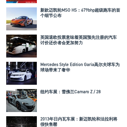
新款迈凯轮MSO HS：679bhp超级跑车的首
个细节公布
英国退欧投票意味着英国预先注册的汽车
讨价还价者会更加努力
Mercedes Style Edition Garia高尔夫球车为
球场带来了奢华
纽约车展：雪佛兰Camaro Z / 28
2013年日内瓦车展：新迈凯轮和法拉利将
很快售罄