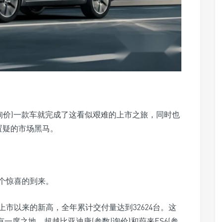
数|询价)一款车就完成了这看似艰难的上市之旅，同时也
庸置疑的市场黑马。
个惊喜的到来。
型上市以来的新高，全年累计交付量达到32624台。这
一席之地，超越比亚迪唐(参数|询价)和蔚来ES6(参