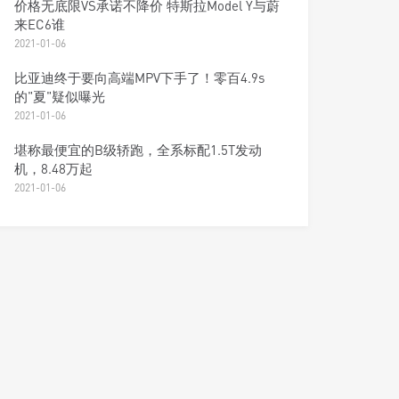
价格无底限VS承诺不降价 特斯拉Model Y与蔚
来EC6谁
2021-01-06
比亚迪终于要向高端MPV下手了！零百4.9s
的"夏"疑似曝光
2021-01-06
堪称最便宜的B级轿跑，全系标配1.5T发动
机，8.48万起
2021-01-06