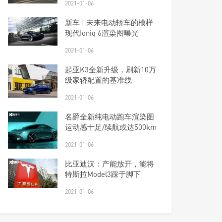
2021-01-06
新车 | 未来电动轿车的模样
现代Ioniq 6渲染图曝光
2021-01-06
起亚K3全新升级，刷新10万
级家轿配置的基准线
2021-01-06
名爵全新纯电动跑车渲染图
运动感十足/续航或达500km
2021-01-06
比亚迪汉：产能放开，能将
特斯拉Model3踩于脚下
2021-01-06