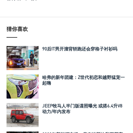
猜你喜欢
90后IT男开溜背轿跑还会穿格子衬衫吗
哈弗的新年团建：Z世代初恋和越野猛宠一
起嗨
JEEP牧马人半门版谍照曝光 或搭6.4升V8
动力/年内发布