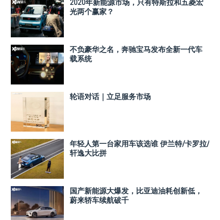
2020年新能源市场，只有特斯拉和五菱宏
光两个赢家？
不负豪华之名，奔驰宝马发布全新一代车
载系统
轮语对话｜立足服务市场
年轻人第一台家用车该选谁 伊兰特/卡罗拉/
轩逸大比拼
国产新能源大爆发，比亚迪油耗创新低，
蔚来轿车续航破千