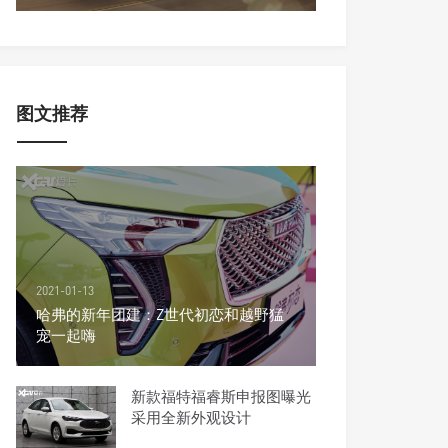
图文推荐
2021-01-13
哈弗的新年团建：Z世代初恋和越野猛
宠一起嗨
新款福特福睿斯申报图曝光
采用全新外观设计