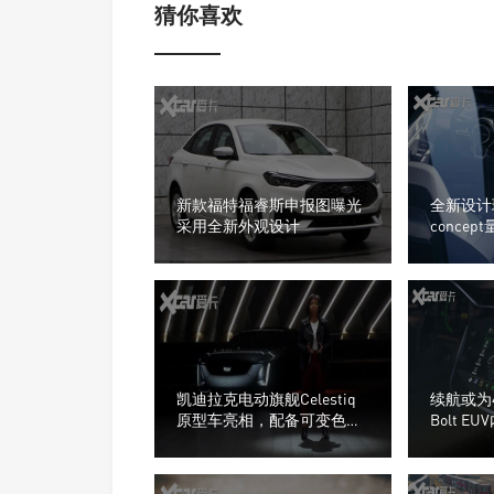
猜你喜欢
新款福特福睿斯申报图曝光
全新设计理
采用全新外观设计
conce
凯迪拉克电动旗舰Celestiq
续航或为4
原型车亮相，配备可变色顶
Bolt 
棚