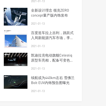
2021-01-13
全新设计理念 领克ZERO
concept量产版内饰发布
2021-01-13
百度造车拉上吉利，跳跃式
入局新能源汽车市场，李彦
宏赢得漂亮？
2021-01-13
凯迪拉克电动旗舰Celestiq
原型车亮相，配备可变色顶
棚
2021-01-13
续航或为440km左右 雪佛兰
Bolt EUV内饰预告图曝光
2021-01-13