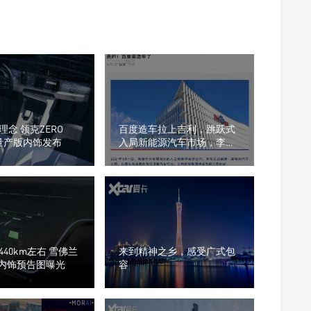
念 领克ZERO
百度造车拉上吉利，跳跃式
pt量产版内饰发布
入局新能源汽车市场，李彦
宏赢得漂亮？
40km左右 雪佛兰
来到精神之乡，感受广式包
EUV内饰预告图曝光
容