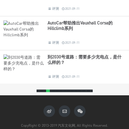
评测
2021-09-11
AutoCar帮助推出Vauxhall Corsa的
Hillclimb系列
评测
2021-09-11
到2030号道路：需要多少充电点，是什
么样的？
评测
2021-09-11
19036条
上一页
1
2
3
4
5
6
7
8
9
10
1465
下一页
CopyRight © 2013-2019 汽车文化网, All Rights Reserved.