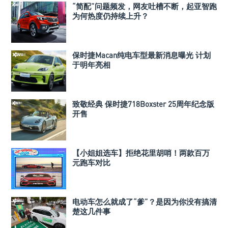
“简配”问题频发，网友吐槽不断，起亚智跑
为何热度仍持续上升？
保时捷Macan纯电车型最新消息曝光 计划
于明年亮相
致敬经典 保时捷718Boxster 25周年纪念版
开售
【小姐姐选车】拒绝花里胡哨！两款百万
元跑车对比
电动车怎么就成了“爹”？是因为你没有搞清
楚这几件事