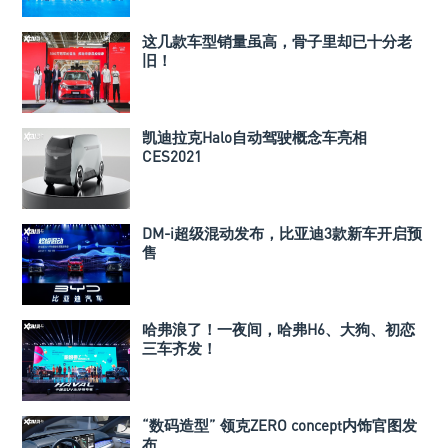
这几款车型销量虽高，骨子里却已十分老
旧！
凯迪拉克Halo自动驾驶概念车亮相
CES2021
DM-i超级混动发布，比亚迪3款新车开启预
售
哈弗浪了！一夜间，哈弗H6、大狗、初恋
三车齐发！
“数码造型” 领克ZERO concept内饰官图发
布