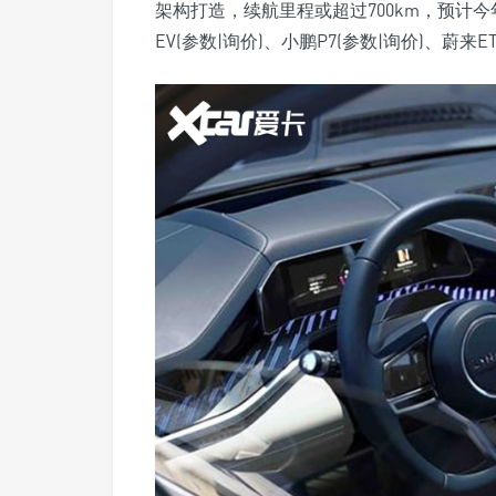
架构打造，续航里程或超过700km，预计
EV(参数|询价)、小鹏P7(参数|询价)、蔚来E