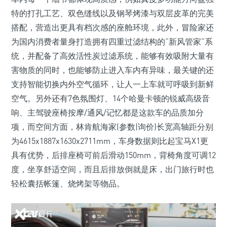
特的打孔工艺、双色缝线以及钢琴烤漆与双层皮革的完美
搭配，营造出更具有档次感的座舱环境，此外，冒险家还
为国内消费者量身打造拥有四重过滤结构的“新风管家”系
统，并配备了高效活性炭过滤系统，能够有效吸附大量有
害物质的同时，也能够防止进入车内有异味，最关键的还
支持智能切换内外空气循环，让人一上车就可呼吸到新鲜
空气。另外还有7色氛围灯、14个哈曼卡顿的锐威高级音
响、主驾驶座椅按摩/通风/记忆都是这款车的品质加分
项，而空间方面，林肯航海家(参数|询价)长宽高轴距分别
为4615x1887x1630x2711mm，车身数据则比起宝马X1更
具有优势，后排座椅可前后滑动150mm，背椅角度可调12
度，坐享舒适空间，而且后排放倒就是床，出门旅行时也
轻松囊括帐篷、烧烤架等物品。