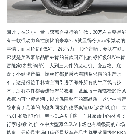
因此，在这小排量与双离合盛行的时代，30万左右要是能
有一款强动力高性价比的豪华SUV就显得令人非常激动的
事情，而且还是配8AT、245马力、10个音响，要啥有啥。
它就是美系豪华品牌林肯的首款国产化的标杆级SUV林肯
冒险家(参数|询价)，大到三大件的发动机、变速箱、底
盘；小到隔音棉、螺丝钉都是秉承着精益求精的生产水
准，这是得益于林肯全面引进了海外所有的生产线与技
术，所有零件都会进行严苛检测，甚至每一颗螺栓的拧紧
数据均可全程追溯，以此保障整车的高品质。这让林肯冒
险家有了足够的底蕴和同级的德系奥迪Q3(参数|询价)、宝
马X1(参数|询价)、奔驰GLA扳手腕，而且家族中的林肯飞
行家(参数|询价)在中大型豪华SUV市场也有着很高的市场
热度，无论是市场口碑还是整车产品力都要比同级的BBA