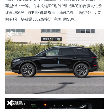
车型强上一筹。而本文这款“迟到”却很厚道的合资高性价
比豪华SUV，连四驱都是省油，油耗7.9L，喝92号油，要
啥有啥，堪称是30万级接近“完美”的SUV。