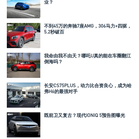
业？
不到45万的奔驰7座AMG，306马力+四驱，
5.2秒破百
我命由我不由天？哪吒U真的能在车圈翻江
倒海吗？
长安CS75PLUS，动力比合资良心，成为哈
弗H6的最强对手
既前卫又复古？现代IONIQ 5预告图曝光