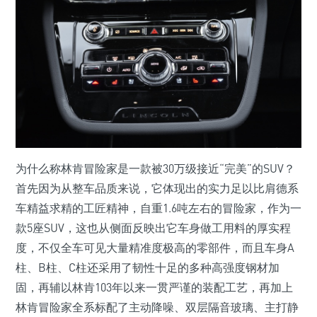
为什么称林肯冒险家是一款被30万级接近“完美”的SUV？
首先因为从整车品质来说，它体现出的实力足以比肩德系
车精益求精的工匠精神，自重1.6吨左右的冒险家，作为一
款5座SUV，这也从侧面反映出它车身做工用料的厚实程
度，不仅全车可见大量精准度极高的零部件，而且车身A
柱、B柱、C柱还采用了韧性十足的多种高强度钢材加
固，再辅以林肯103年以来一贯严谨的装配工艺，再加上
林肯冒险家全系标配了主动降噪、双层隔音玻璃、主打静