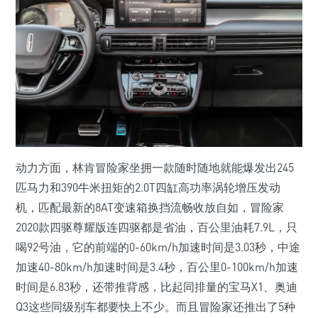
动力方面，林肯冒险家坐拥一款随时随地就能爆发出245
匹马力和390牛米扭矩的2.0T四缸高功率涡轮增压发动
机，匹配最新的8AT变速箱换挡流畅收放自如，冒险家
2020款四驱尊耀版连四驱都是省油，百公里油耗7.9L，只
喝92号油，它的前端的0-60km/h加速时间是3.03秒，中途
加速40-80km/h加速时间是3.4秒，百公里0-100km/h加速
时间是6.83秒，还带推背感，比起同排量的宝马X1、奥迪
Q3这些同级别车都要快上不少。而且冒险家还推出了5种