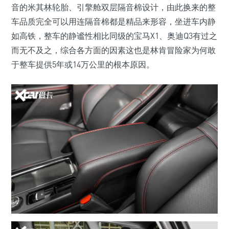
音的米其林轮胎、引擎舱双层隔音棉设计，由此换来的整
车品质完全可以用连隔音棉都是精品来形容，坐进车内静
如高铁，整车的静谧性相比同级的宝马X1、奥迪Q3有过之
而无不及之，综合各方面的因素这也是林肯冒险家为何敢
于整车提供5年或14万公里的根本原因。