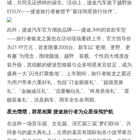
城，共同见证榜样的诞生。活动上，捷途汽车旗下越野旅
行SUV——捷途旅行者被授予“最佳明星旅行伙伴”。
此外，捷途汽车官方潮改品牌——捷途JMK的首款车型
——旅行者银龙之翼也在活动现场重磅上市，官方指导价
为21.99万元，首发限量3000台。新车以“更潮、更野、更
有趣”为理念，围绕颜值、越野、装载、个性四大维度改
装升级，其炫酷的硬派型格吸引众多明星来宾驻足，成为
盛典一大“闪光灯聚集地”。上市期间，旅行者银龙之翼还
为用户带来六重好礼，包括“订金膨胀礼”、“超级置换
礼“、“金融减压礼”、“流量畅玩礼”、“终身质保礼”、“星
舰装备礼”，涉及购车、用车全生命周期。
星光熠熠，群星相聚 捷途旅行者为众星保驾护航
在这样一场音乐届、文化届、演艺届三届“梦幻联动”、共
同参与的盛大典礼上，出席的嘉宾有国际知名小提琴家吕