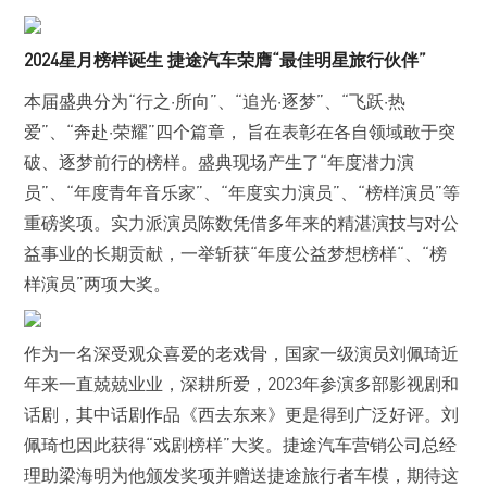
2
024
星月榜样诞生 捷途汽车荣膺“最佳明星旅行伙伴”
本届盛典分为“行之·所向”、“追光·逐梦”、“飞跃·热
爱”、“奔赴·荣耀”四个篇章， 旨在表彰在各自领域敢于突
破、逐梦前行的榜样。盛典现场产生了“年度潜力演
员”、“年度青年音乐家”、“年度实力演员”、“榜样演员”等
重磅奖项。实力派演员陈数凭借多年来的精湛演技与对公
益事业的长期贡献，一举斩获“年度公益梦想榜样“、“榜
样演员”两项大奖。
作为一名深受观众喜爱的老戏骨，国家一级演员刘佩琦近
年来一直兢兢业业，深耕所爱，2023年参演多部影视剧和
话剧，其中话剧作品《西去东来》更是得到广泛好评。刘
佩琦也因此获得“戏剧榜样”大奖。捷途汽车营销公司总经
理助梁海明为他颁发奖项并赠送捷途旅行者车模，期待这