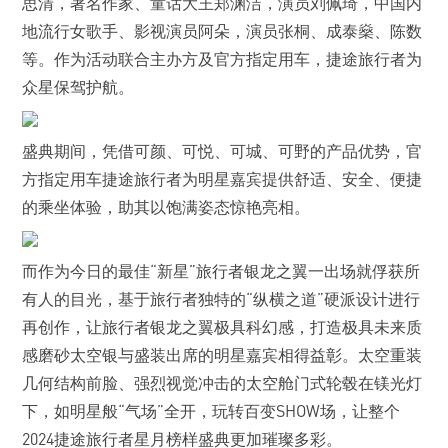
思清，著名作家、童话大王郑渊洁，演员刘佩琦，中国内
地流行女歌手、影视演员阿朵，演员张桐、成泰燊、陈数
等。作为活动联合主办方及官方指定用车，捷途旅行者为
众星保驾护航。
盛典期间，凭借可颜、可悦、可城、可野的产品优势，官
方指定用车捷途旅行者为明星嘉宾提供舒适、安全、便捷
的乘坐体验，助其以饱满姿态惊艳亮相。
而作为今日的最佳“新星”旅行者银龙之翼一出场就俘获所
有人的目光，基于旅行者独特的“纵横之道”硬派设计进行
再创作，让旅行者银龙之翼极具科幻感，打造极具未来质
感磨砂太空银与盛装出席的明星嘉宾相得益彰。太空重装
几何结构前脸、强烈视觉冲击的太空舱门式轮毂在镁光灯
下，如明星般“气场”全开，玩转百变SHOW场，让整个
2024捷途旅行者星月榜样盛典更加璀璨多彩。