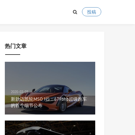
投稿
热门文章
2020-03-09
新款迈凯轮MSO HS：679bhp超级跑车
的首个细节公布