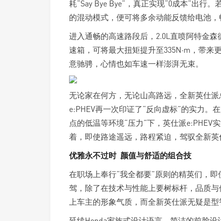
耗“Say Bye Bye”，真正实现“0成本
的混动模式，便可将多余动能反馈给电池，
进入通畅的高速路段后，2.0L直喷阿特金森
速箱，可将最大扭矩提升至335N·m，带
意驰骋，心情也如车速一样澎湃无束。
无论家在何方，无论山高路远，全新英仕派
e:PHEV再一次印证了“反向虚标”的实力
点的低温等环境“压力”下，英仕派e:PHEV实
着，即使路途遥远，路程紧迫，驾驭全新英
优雅永不过时 颜值与舒适的组合技
在职场上奉行“我全都要”原则的精英们，
驾，除了在技术与性能上要树标杆，品质与
上车主的形象气质，而全新英仕派无疑是型
延续Honda家族式设计语言，简洁的前脸