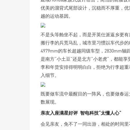
优美的溜背式尾部设计，沉稳而不厚重，优
越的运动基因。
不是头等舱坐不起，而是开英仕派返乡更有
搬行李的兵荒马乱，城市里
习
惯以车代步的
4979mm的车长超越同级车型，2830m
是南方“小土豆”还是北方“小老虎”，都能享
李和年货安排得明明白白，拒绝为行李超重
入细节。
既要做车流中最醒目的一阵风，也要做春运
数展现。
亲友入座满星好评 智电科技“太懂人心”
会见亲友，免不了一同出游，相处的时间里