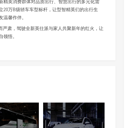
新精英消费群体对品质出行、智慧出行的多元化需
立20万B级轿车车型标杆，让型智精英们的出行生
友温馨作伴。
冗长而严肃，驾驶全新英仕派与家人共聚新年的红火，让
自领悟。