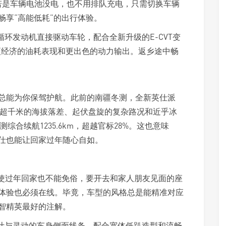
”出行。若是车辆电池没电，也不用排队充电，只需切换车辆
畅享“高能低耗”的出行体验。
循环发动机直接驱动车轮，配合全新升级的E-CVT变
来更经济的油耗表现和更出色的动力输出。返乡途中畅
总能为你保驾护航。此前的南疆冬测，全新英仕派
。在超千米的海拔落差、起伏盘旋的复杂路况和近乎冰
测综合续航1235.6km，超越官标28%。这也意味
仕也能让回家过年随心自如。
即使过年回家也不能免俗，要开去和家人朋友见面的座
体验也必须在线。毕竟，车型的风格总是能精准对应
智精英最好的注解。
设计与灵动的车身侧面线条，配合宽体低趴造型和流畅