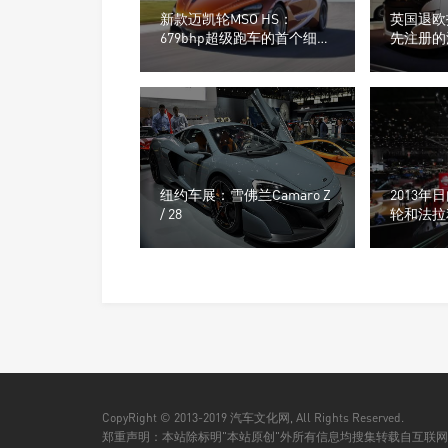
新款迈凯轮MSO HS：
英国退欧
679bhp超级跑车的首个细节
先注册的
公布
更加努力
纽约车展：雪佛兰Camaro Z
2013
/ 28
轮和法拉
CopyRight © 2013-2019 汽车文化网, All Rights Reserved.
郑重声明：本站除标明"本站原创"外所有信息均搜集转载自互联网