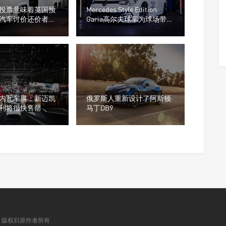
投票意味着英国预
Mercedes Style Edition
汽车讨价还价者会
Garia高尔夫球车为球场带来
了奢华
年日内瓦车展：新迈凯
俄罗斯人重新设计了阿斯顿·
利将很快售罄
马丁DB9
 版权归原作者所有