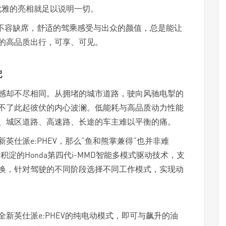
优雅的亮相就足以说明一切。
派不容缺席，舒适的驾乘感受与出众的颜值，总是能让
的高品质出行，可享、可见。
配
感却不尽相同。从拥堵的城市道路，驶向风驰电掣的
不了此起彼伏的内心波澜。低能耗与高品质动力性能
、城区道路、高速路、长途的车主难以平衡的痛。
仕派e:PHEV，那么“鱼和熊掌兼得”也并非难
术积淀的Honda第四代i-MMD智能多模式驱动技术，支
换，针对驾驶的不同阶段选择不同工作模式，实现动
新英仕派e:PHEV的纯电动模式，即可与飙升的油