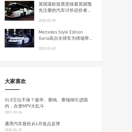
英国退欧投票意味着英国预
先注册的汽车讨价还价者会
更加努力
2020-03-09
Mercedes Style Edition
Garia高尔夫球车为球场带
来了奢华
2020-03-09
大家喜欢
GL8王位不保？嘉华、塞纳、赛瑞纳引进国
内，合资MPV大乱斗
2021-03-26
通用汽车股价从6月低点反弹
2020-04-29