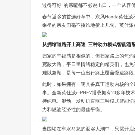
过得可好”的寒暄都不必说出口，一个从容
春节返乡的首选好车中，东风Honda英仕
乘坐的亲友们毫不掩饰地赞上几句。英仕派
从拥堵道路开上高速 三种动力模式智能适
归家的幸福感是相似的，但归家路上的焦灼
宽敞大路，平日里情绪稳定的精英们，也免
难以兼顾，是每一位出行路上覆盖慢速路段
此时，如果拥有一辆具备真正运动内核的全新英
事。全新英仕派e:PHEV搭载拥有20多年技
持纯电、混动、发动机直驱三种模式智能切
力和燃油经济性的最佳平衡。
当围堵在车水马龙的返乡大潮中，只需开启全