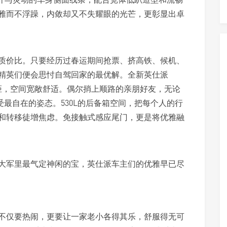
雅而不浮躁，内敛却又不失耀眼的光芒，更彰显出卓
质价比。只要经历过春运期间抢票、挤高铁、候机、
精英们便会思忖自驾回家的最优解。全新英仕派
m轴距，空间宽敞舒适。偶尔捎上顺路的亲朋好友，无论
受最自在的姿态。530L的后备箱空间，把每个人的行
和转移徒增焦虑。免接触式感应尾门，更是将优雅融
大军里最气定神闲的宝，英仕派车主们的优雅早已尽
不仅要热闹，更要让一家老小各得其乐，舒服得无可