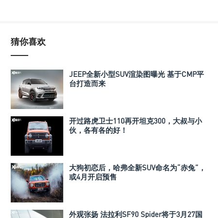
猜你喜欢
JEEP全新小型SUV渲染图曝光 基于CMP平
台打造而来
开过路虎卫士110再开坦克300，大叔与小
伙，各有各的好！
大狗初恋后，哈弗全新SUV命名为“赤兔”，
或4月开启预售
外观张扬 法拉利SF90 Spider将于3月27国