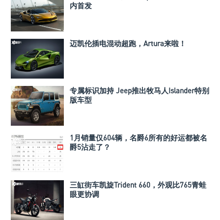
内首发
迈凯伦插电混动超跑，Artura来啦！
专属标识加持 Jeep推出牧马人Islander特别
版车型
1月销量仅604辆，名爵6所有的好运都被名
爵5沾走了？
三缸街车凯旋Trident 660，外观比765青蛙
眼更协调