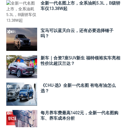
全新一代名图上市，全系油耗5.3L，B级轿
车仅13.38W起
宝马可以蓝天白云，还有必要选择锤子
吗？
新车｜合资7座SUV新生 福特领裕实车亮相
性价比超汉兰达？
《CHU·选》全新一代名图 有电有油怎么
选？
每月养车费最高1402元，全新一代名图购
车、养车成本分析