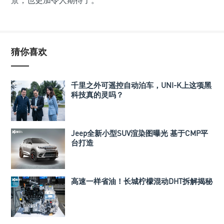
景，也更加令人期待了。
猜你喜欢
千里之外可遥控自动泊车，UNI-K上这项黑
科技真的灵吗？
Jeep全新小型SUV渲染图曝光 基于CMP平
台打造
高速一样省油！长城柠檬混动DHT拆解揭秘