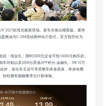
UV”2027款瑶光焕新登场。新车共推出曜夜版、寰球
，涵盖燃油与C-DM混动两种动力形式，官方指导价为
：现金礼：限时2000元定金可抵10000元购车款;
车补贴以及5000分星途APP积分;金融礼：5年10万
补贴。此外，首任车主还可享受整车终身质保，终身免费
。轻松拥有旗舰奢享出行新体验。