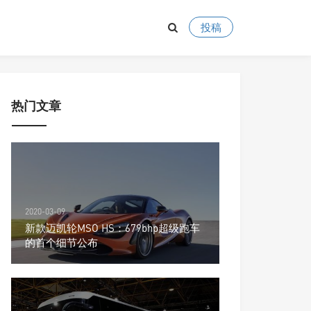
投稿
热门文章
2020-03-09
新款迈凯轮MSO HS：679bhp超级跑车
的首个细节公布