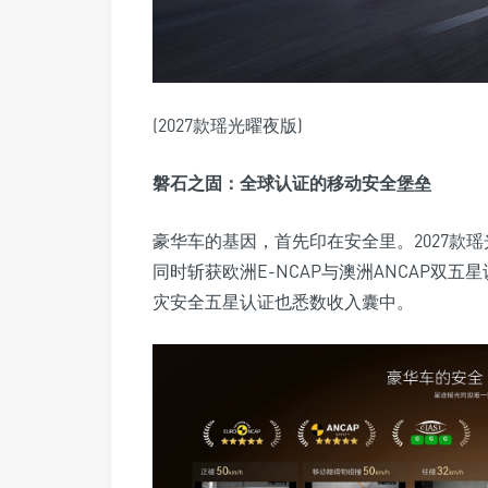
(2027款瑶光曜夜版)
磐石之固：全球认证的移动安全堡垒
豪华车的基因，首先印在安全里。2027款
同时斩获欧洲E-NCAP与澳洲ANCAP双
灾安全五星认证也悉数收入囊中。