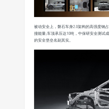
被动安全上，磐石车身2.0架构的高强度钢占
撞能量;车顶承压达10吨，中保研安全测试成
的安全堡垒名副其实。