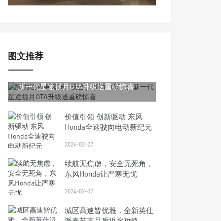
图文推荐
2024-02-29
实力诠释更智能、安全、舒适的家，全
新一代星途揽月OTA升级送重磅惊喜
价值引领 创新驱动 东风
Honda全速驶向电动新纪元
2024-02-27
续航无焦虑，安全无死角，
东风Honda让严寒无忧
2024-02-07
城区高速皆优雅，全新英仕
派春节高品质返乡攻略