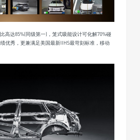
比高达85%(同级第一)，笼式吸能设计可化解70%碰
绩优秀，更兼满足美国最新IIHS最苛刻标准，移动