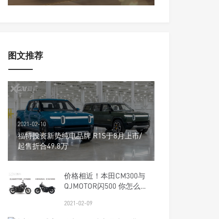
图文推荐
2021-02-10
福特投资新势纯电品牌 R1S于8月上市/
起售折合49.8万
价格相近！本田CM300与
QJMOTOR闪500 你怎么
选？
2021-02-09