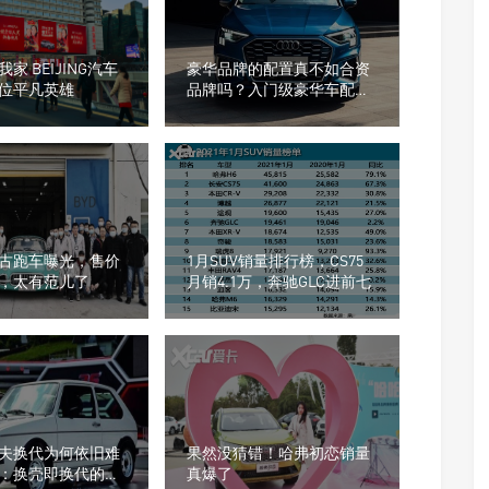
家 BEIJING汽车
豪华品牌的配置真不如合资
位平凡英雄
品牌吗？入门级豪华车配置
全面分析
古跑车曝光，售价
1月SUV销量排行榜，CS75
万，太有范儿了
月销4.1万，奔驰GLC进前七
夫换代为何依旧难
果然没猜错！哈弗初恋销量
：换壳即换代的时
真爆了