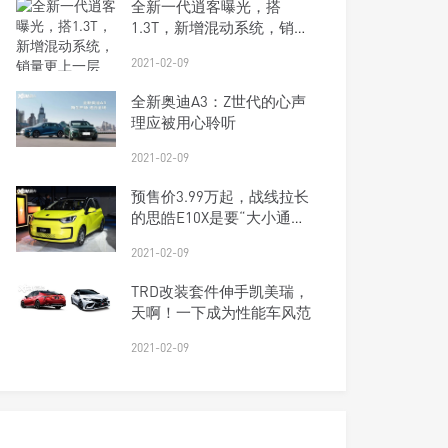
全新一代逍客曝光，搭
1.3T，新增混动系统，销量
更上一层楼？
2021-02-09
全新奥迪A3：Z世代的心声
理应被用心聆听
2021-02-09
预售价3.99万起，战线拉长
的思皓E10X是要“大小通
吃”？
2021-02-09
TRD改装套件伸手凯美瑞，
天啊！一下成为性能车风范
2021-02-09