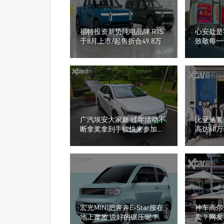
福特投资新势纯电品牌 R1S
心安处是我
于8月上市/起售折合49.8万
致敬每一
广汽埃安大家庭 过年活动不
比亚迪复
断拿奖拿到手软快来参加
高达60
吧！
宏光MINI把奔奔E-Star按在
神车高尔
地上摩擦 说好的碾压呢？
卖？网友