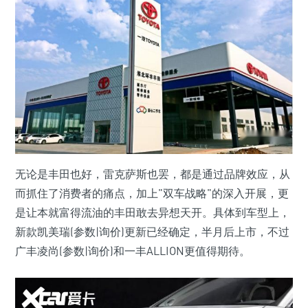
无论是丰田也好，雷克萨斯也罢，都是通过品牌效应，从
而抓住了消费者的痛点，加上"双车战略"的深入开展，更
是让本就富得流油的丰田敢去异想天开。具体到车型上，
新款凯美瑞(参数|询价)更新已经确定，半月后上市，不过
广丰凌尚(参数|询价)和一丰ALLION更值得期待。