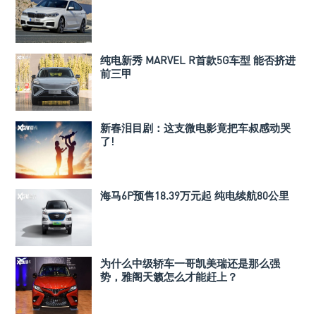
纯电新秀 MARVEL R首款5G车型 能否挤进
前三甲
新春泪目剧：这支微电影竟把车叔感动哭
了!
海马6P预售18.39万元起 纯电续航80公里
为什么中级轿车一哥凯美瑞还是那么强
势，雅阁天籁怎么才能赶上？