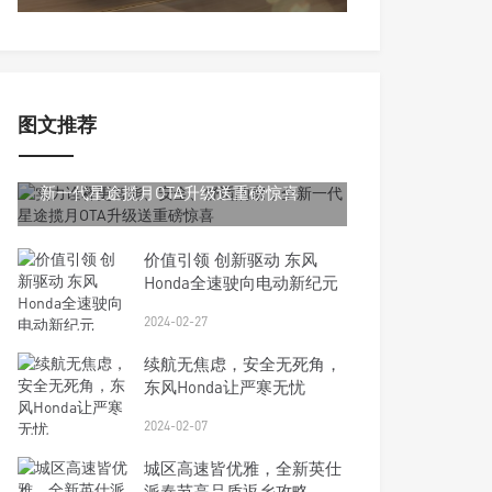
图文推荐
2024-02-29
实力诠释更智能、安全、舒适的家，全
新一代星途揽月OTA升级送重磅惊喜
价值引领 创新驱动 东风
Honda全速驶向电动新纪元
2024-02-27
续航无焦虑，安全无死角，
东风Honda让严寒无忧
2024-02-07
城区高速皆优雅，全新英仕
派春节高品质返乡攻略