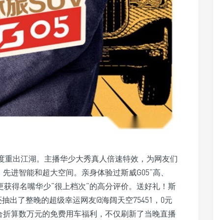
再度重出江湖。主播华少大秀真人倍速特效，为网友们
、先进智能和超大空间。亲身体验过斯威G05“高、
V更获得名嘴华少“很上档次”的高分评价。送好礼！斯
出了整晚的超级幸运网友@海阔天空75451，0元
综合折算数万元的免费用车福利，不仅刷新了当晚直播