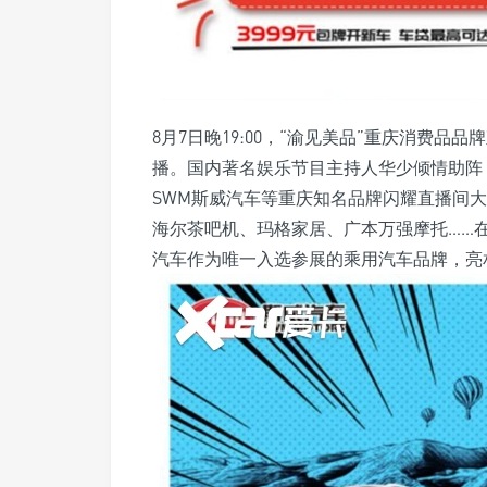
8月7日晚19:00，“渝见美品”重庆消费品
播。国内著名娱乐节目主持人华少倾情助阵，
SWM斯威汽车等重庆知名品牌闪耀直播间大
海尔茶吧机、玛格家居、广本万强摩托……在
汽车作为唯一入选参展的乘用汽车品牌，亮