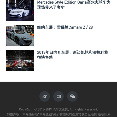
Mercedes Style Edition Garia高尔夫球车为
球场带来了奢华
纽约车展：雪佛兰Camaro Z / 28
2013年日内瓦车展：新迈凯轮和法拉利将
很快售罄
CopyRight © 2013-2019 汽车文化网, All Rights Reserved.
郑重声明：本站除标明"本站原创"外所有信息均搜集转载自互联网 版权归原