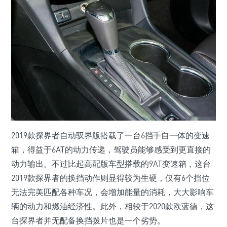
2019款探界者自动驭界版搭载了一台6挡手自一体的变速
箱，得益于6AT的动力传递，驾驶员能够感受到更直接的
动力输出。不过比起高配版车型搭载的9AT变速箱，这台
2019款探界者的换挡动作则显得较为生硬，仅有6个挡位
无法完美匹配各种车况，会增加能量的消耗，大大影响车
辆的动力和燃油经济性。此外，相较于2020款欧蓝德，这
台探界者并无配备换挡拨片也是一个劣势。