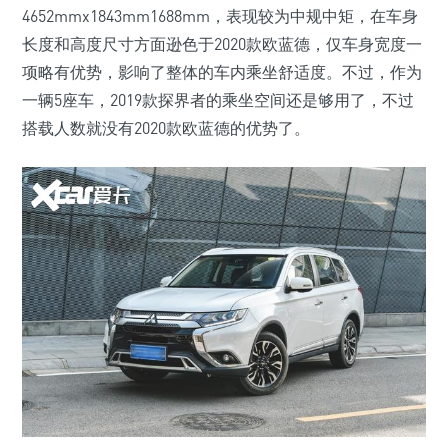
4652mmx1843mm1688mm，表现较为中规中矩，在车身
长度和高度尺寸方面逊色于2020款欧蓝德，仅车身宽度一
项略有优势，影响了整体的车内乘坐舒适度。不过，作为
一辆5座车，2019款探界者的乘坐空间还是够用了，不过
搭载人数就没有2020款欧蓝德的优势了。