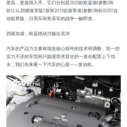
更高，更值得入手，它们分别是2020款欧蓝德(参数|询
价)2.4L四驱致享版7座和2019款探界者(参数|询价)535T自
动驭界版，日系车和美系车的战争一触即发。
四驱加成，欧蓝德动力输出充沛
汽车的产品力主要体现在核心部件的技术和调教，而一些
实力不济的车型则只能退而求其次的一直在配置上下功
夫，我们先来看一下汽车的心脏——发动机。