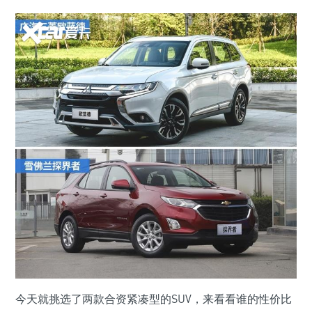
今天就挑选了两款合资紧凑型的SUV，来看看谁的性价比