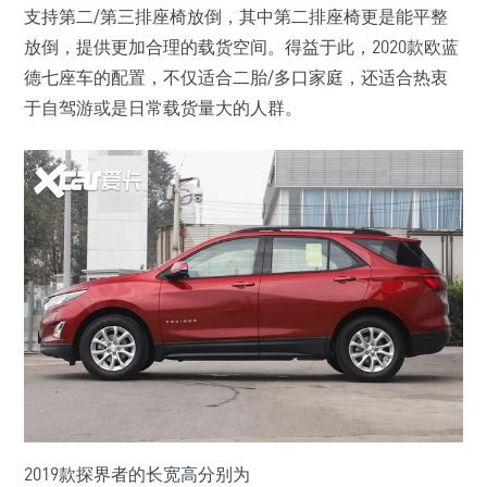
支持第二/第三排座椅放倒，其中第二排座椅更是能平整
放倒，提供更加合理的载货空间。得益于此，2020款欧蓝
德七座车的配置，不仅适合二胎/多口家庭，还适合热衷
于自驾游或是日常载货量大的人群。
2019款探界者的长宽高分别为