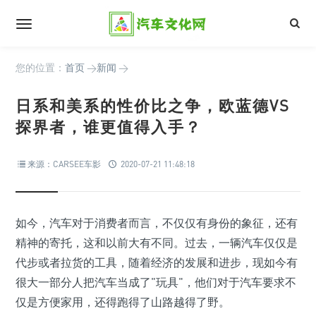
您的位置：
首页
>
新闻
>
日系和美系的性价比之争，欧蓝德VS
探界者，谁更值得入手？
来源：CARSEE车影
2020-07-21 11:48:18
如今，汽车对于消费者而言，不仅仅有身份的象征，还有
精神的寄托，这和以前大有不同。过去，一辆汽车仅仅是
代步或者拉货的工具，随着经济的发展和进步，现如今有
很大一部分人把汽车当成了"玩具"，他们对于汽车要求不
仅是方便家用，还得跑得了山路越得了野。