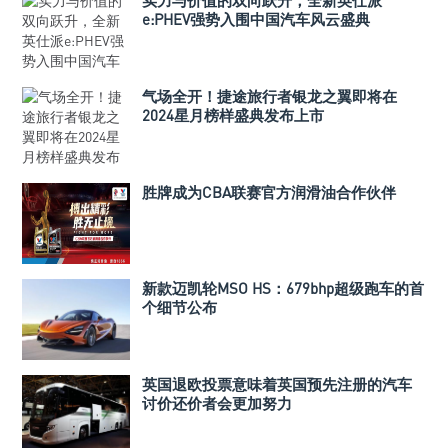
实力与价值的双向跃升，全新英仕派
e:PHEV强势入围中国汽车风云盛典
气场全开！捷途旅行者银龙之翼即将在
2024星月榜样盛典发布上市
胜牌成为CBA联赛官方润滑油合作伙伴
新款迈凯轮MSO HS：679bhp超级跑车的首
个细节公布
英国退欧投票意味着英国预先注册的汽车
讨价还价者会更加努力