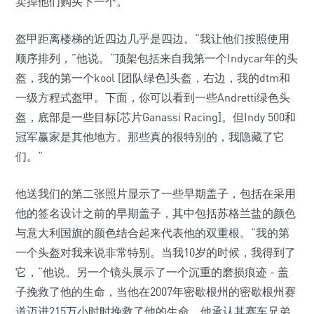
卖掉他们购买下一个。“
盔甲距离楼梯的近四边几乎是四边。“我让他们按照使用
顺序排列，”他说。“顶架包括来自我第一个Indycar年的头
盔，我的第一个kool [团队绿色]头盔，右边，我的dtm和
一级方程式盔甲。下面，你可以看到一些Andretti绿色头
盔，底部是一些目标[芯片Ganassi Racing]。但Indy 500和
冠军赢家是其他地方。那些真的很特别的，我隐藏了它
们。“
他送我们的第二张照片显示了一些早期盖子，包括在采用
他的签名设计之前的早期盖子，其中包括苏格兰盐的颜色
与意大利国旗的颜色结合起来代表他的双重根。“我的第
一个头盔对我来说非常特别。当我10岁的时候，我得到了
它，“他说。另一个镜头展示了一个沉重的磨损痕迹 - 盖
子挽救了他的生命，当他在2007年密歇根州的密歇根州赛
道迈进215万小时时挽救了他的生命。他承认其赛车兄弟