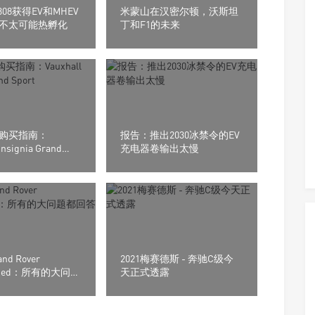
t 308获得EV和MHEV
米蒙山在汉密尔顿，沃斯坦
不太可能热孵化
丁和F1的未来
购买指南：
报告：推出2030冰禁令的EV
Insignia Grand
充电器卷输出太慢
and Rover
2021梅赛德斯 - 奔驰C级今
gined：所有的大问题
天正式透露