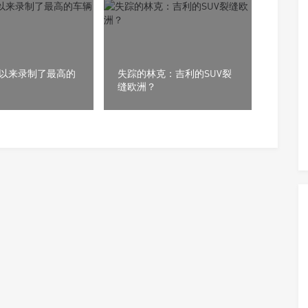
7年以来录制了最高的
失踪的林克：吉利的SUV裂
缝欧洲？