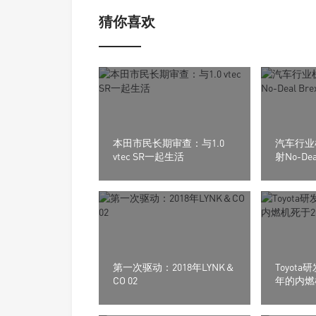
猜你喜欢
本田市民长期审查：与1.0
汽车行业
vtec SR一起生活
射No-Dea
第一次驱动：2018年LYNK＆
Toyota
CO 02
年的内燃机