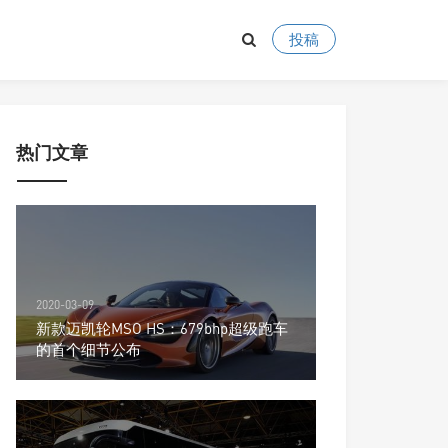
投稿
热门文章
2020-03-09
新款迈凯轮MSO HS：679bhp超级跑车
的首个细节公布