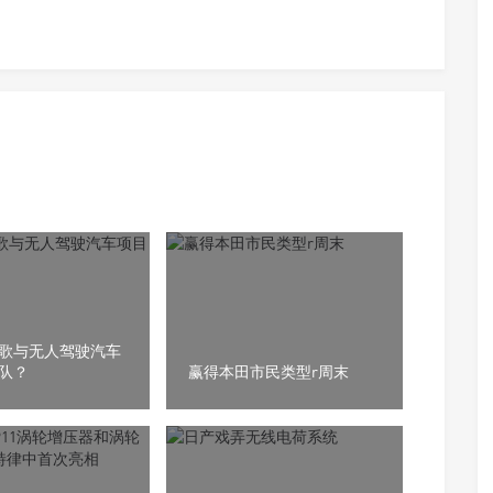
歌与无人驾驶汽车
队？
赢得本田市民类型r周末