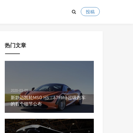
投稿
热门文章
2020-03-09
新款迈凯轮MSO HS：679bhp超级跑车
的首个细节公布