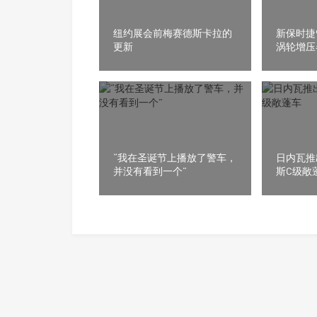
纽约展会前梅赛德斯卡拉的
新保时捷
更新
涡轮增压
亮相
“我在圣诞节上播放了警车，
日内瓦推
并没有看到一个”
斯C级敞