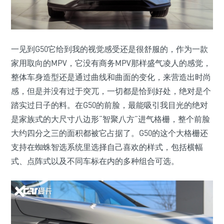
一见到G50它给到我的视觉感受还是很舒服的，作为一款
家用取向的MPV，它没有商务MPV那样盛气凌人的感觉，
整体车身造型还是通过曲线和曲面的变化，来营造出时尚
感，但是并没有过于突兀，一切都是恰到好处，绝对是个
踏实过日子的料。在G50的前脸，最能吸引我目光的绝对
是家族式的大尺寸八边形“智聚八方”进气格栅，整个前脸
大约四分之三的面积都被它占据了。G50的这个大格栅还
支持在蜘蛛智选系统里选择自己喜欢的样式，包括横幅
式、点阵式以及不同车标在内的多种组合可选。