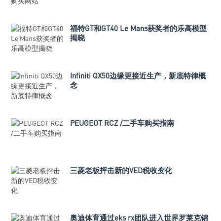
福特GT和GT40 Le Mans获奖者的乐高模型
揭晓
Infiniti QX50边缘更接近生产，新底特律概
念
PEUGEOT RCZ /二手车购买指南
三菱老板抨击新的VED税收变化
奥迪体育通过eks rx团队进入世界罗莱克锦