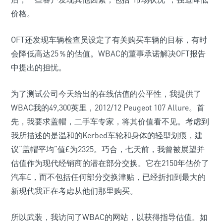
价格。
OFT还发现车辆检查员设定了有关购买车辆的目标，有时
会降低高达25％的估值。WBAC的董事承诺解决OFT报告
中提出的担忧。
为了测试公司今天给出的在线估值的公平性，我提供了
WBAC我的49,300英里，2012/12 Peugeot 107 Allure。首
先，我要求盖帽，二手车专家，将其价值看不见。考虑到
我所描述的是温和的Kerbed车轮和身体的轻型划痕，建
议“盖帽平均”值£为2325。巧合，七天前，我曾被展望并
估值作为现代经销商的潜在部分交换。它在2150年估价了
汽车£，而不包括任何部分交换津贴，已经折扣到最大的
新现代我正在考虑从他们那里购买。
所以武装，我访问了WBAC的网站，以获得指导估值。如