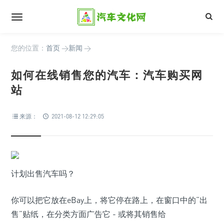
您的位置：
首页
>
新闻
>
如何在线销售您的汽车：汽车购买网
站
来源：
2021-08-12 12:29:05
计划出售汽车吗？
你可以把它放在eBay上，将它停在路上，在窗口中的“出
售”贴纸，在分类方面广告它 - 或将其销售给