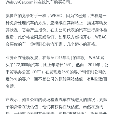
WebuyyCar.com的在线汽车购买公司。
就像它的竞争对手一样，WBAC，因为它已知，声称是一
种免费处理汽车的方法。您继续在其网站上，描述车辆及
其状况，它会产生报价。在由公司代表的汽车进行身体检
查后，此价格被同意或修订。如果双方都很开心，WBAC
会买你的车，你得到公共汽车家，几个娇小的富裕。
业务正在蓬勃发展。在截至2016年3月的年度，WBAC购
买了172,000辆汽车，比上年增长15％。然而，2011年，公
平贸易办公室（OFT）在发现近96％的客户销售到公司的
近96％的客户，而不是公司的原始网站估值，有时以数百
名磅。
它表示，如果公司的现场检查汽车在线进入的情况，则赋
予消费者在线估值，他们将获得在线估值。虽然在预约
后，一些客户发现其他因素，包括“市场状况”，强迫降低