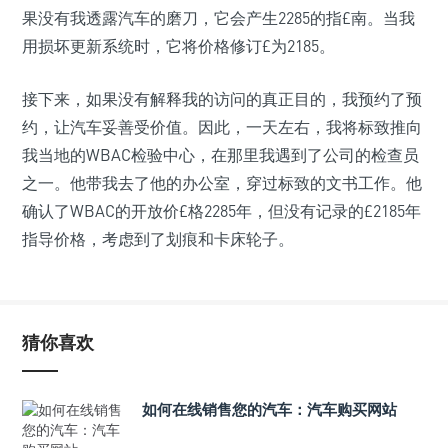
果没有我透露汽车的磨刀，它会产生2285的指£南。当我
用损坏更新系统时，它将价格修订£为2185。
接下来，如果没有解释我的访问的真正目的，我预约了预
约，让汽车妥善受价值。因此，一天左右，我将标致推向
我当地的WBAC检验中心，在那里我遇到了公司的检查员
之一。他带我去了他的办公室，穿过标致的文书工作。他
确认了WBAC的开放价£格2285年，但没有记录的£2185年
指导价格，考虑到了划痕和卡床轮子。
猜你喜欢
如何在线销售您的汽车：汽车购买网站